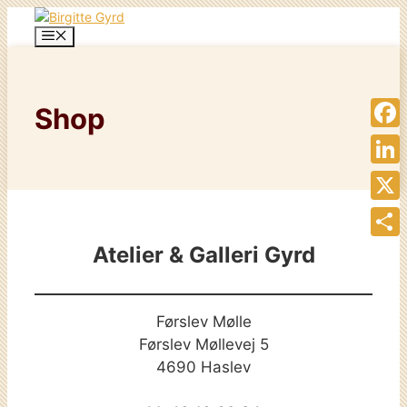
Skip
to
Menu
content
Shop
Face
Linke
X
Atelier & Galleri Gyrd
Share
Førslev Mølle
Førslev Møllevej 5
4690 Haslev