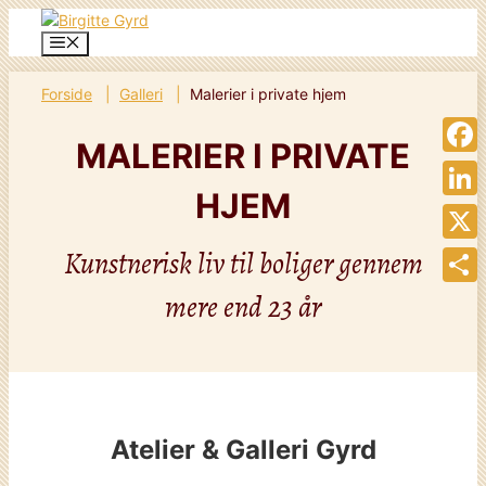
Skip
to
Menu
content
Forside
Galleri
Malerier i private hjem
MALERIER I PRIVATE
Face
HJEM
Linke
Kunstnerisk liv til boliger gennem
X
mere end 23 år
Share
Atelier & Galleri Gyrd