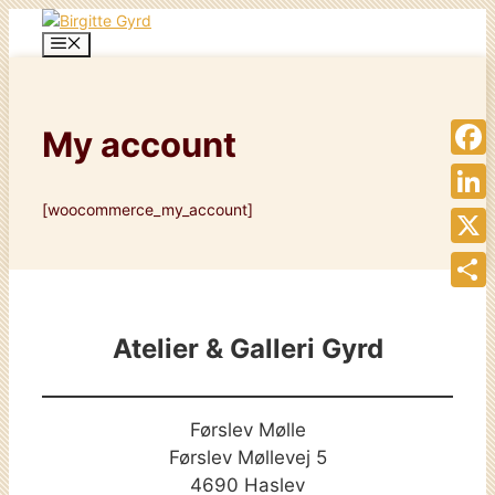
Skip
to
Menu
content
My account
Face
[woocommerce_my_account]
Linke
X
Share
Atelier & Galleri Gyrd
Førslev Mølle
Førslev Møllevej 5
4690 Haslev